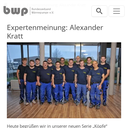
Direkt zur Hauptnavigation springen
Direkt zum Inhalt springen
Presse
Blog
Expertenmeinung: Alexander Kratt
Expertenmeinung: Alexander
Kratt
Heute begrüßen wir in unserer neuen Serie „Köpfe“