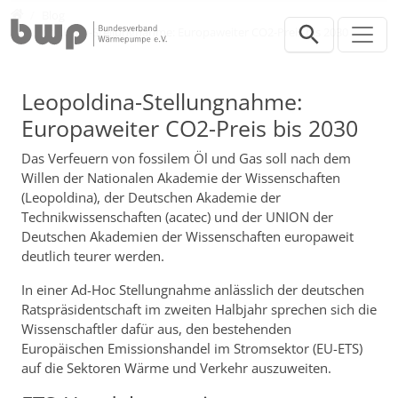
Direkt zur Hauptnavigation springen
Direkt zum Inhalt springen
Presse
Blog
Leopoldina-Stellungnahme: Europaweiter CO2-Preis bis 2030
Leopoldina-Stellungnahme:
Europaweiter CO2-Preis bis 2030
Das Verfeuern von fossilem Öl und Gas soll nach dem
Willen der Nationalen Akademie der Wissenschaften
(Leopoldina), der Deutschen Akademie der
Technikwissenschaften (acatec) und der UNION der
Deutschen Akademien der Wissenschaften europaweit
deutlich teurer werden.
In einer Ad-Hoc Stellungnahme anlässlich der deutschen
Ratspräsidentschaft im zweiten Halbjahr sprechen sich die
Wissenschaftler dafür aus, den bestehenden
Europäischen Emissionshandel im Stromsektor (EU-ETS)
auf die Sektoren Wärme und Verkehr auszuweiten.