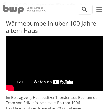
Direkt zur Hauptnavigation springen
Direkt zum Inhalt springen
Presse
Blog
Wärmepumpe in über 100 Jahre altem Haus
Wärmepumpe in über 100 Jahre
altem Haus
Im Beitrag zeigt Hausbesitzer Thorsten aus Bochum dem
Team von SHK-Info sein Haus Baujahr 1906.
Das Haus wird seit November 2022 mit einer