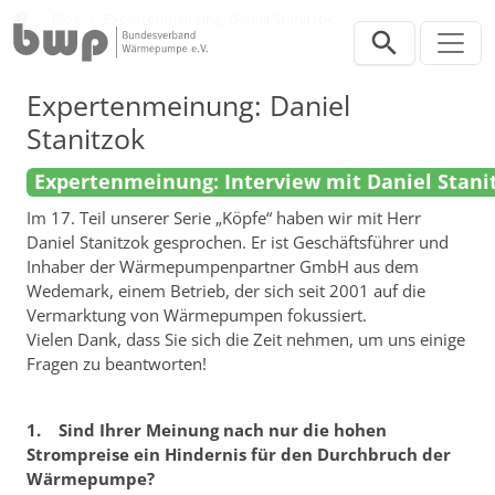
Direkt zur Hauptnavigation springen
Direkt zum Inhalt springen
Presse
Blog
Expertenmeinung: Daniel Stanitzok
Expertenmeinung: Daniel
Stanitzok
Expertenmeinung: Interview mit Daniel Stani
Im 17. Teil unserer Serie „Köpfe“ haben wir mit Herr
Daniel Stanitzok gesprochen. Er ist Geschäftsführer und
Inhaber der Wärmepumpenpartner GmbH aus dem
Wedemark, einem Betrieb, der sich seit 2001 auf die
Vermarktung von Wärmepumpen fokussiert.
Vielen Dank, dass Sie sich die Zeit nehmen, um uns einige
Fragen zu beantworten!
1. Sind Ihrer Meinung nach nur die hohen
Strompreise ein Hindernis für den Durchbruch der
Wärmepumpe?