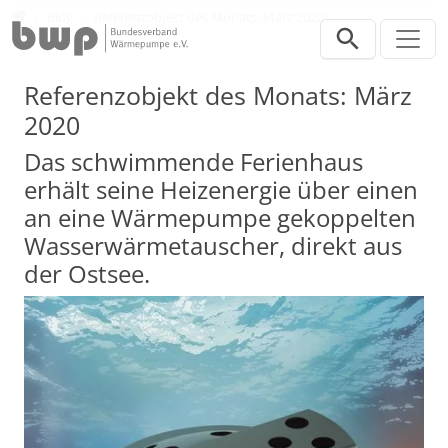
Direkt zur Hauptnavigation springen
Direkt zum Inhalt springen
Presse
Blog
Referenzobjekt des Monats: März 2020
Referenzobjekt des Monats: März
2020
Das schwimmende Ferienhaus
erhält seine Heizenergie über einen
an eine Wärmepumpe gekoppelten
Wasserwärmetauscher, direkt aus
der Ostsee.