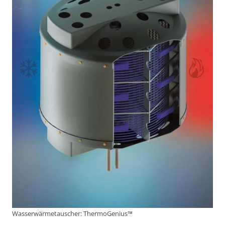
Wasserwärmetauscher: ThermoGenius™