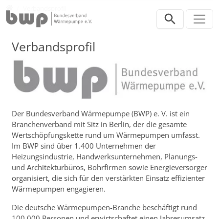
Direkt zur Hauptnavigation springen
Direkt zum Inhalt springen
Verband
Verbandsprofil
Verbandsprofil
Der Bundesverband Wärmepumpe (BWP) e. V. ist ein
Branchenverband mit Sitz in Berlin, der die gesamte
Wertschöpfungskette rund um Wärmepumpen umfasst.
Im BWP sind über 1.400 Unternehmen der
Heizungsindustrie, Handwerksunternehmen, Planungs-
und Architekturbüros, Bohrfirmen sowie Energieversorger
organisiert, die sich für den verstärkten Einsatz effizienter
Wärmepumpen engagieren.
Die deutsche Wärmepumpen-Branche beschäftigt rund
100.000 Personen und erwirtschaftet einen Jahresumsatz