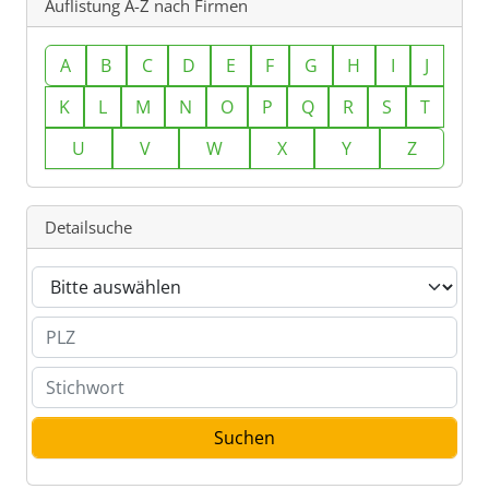
Auflistung A-Z nach Firmen
A
B
C
D
E
F
G
H
I
J
K
L
M
N
O
P
Q
R
S
T
U
V
W
X
Y
Z
Detailsuche
Branche
PLZ
Stichwort