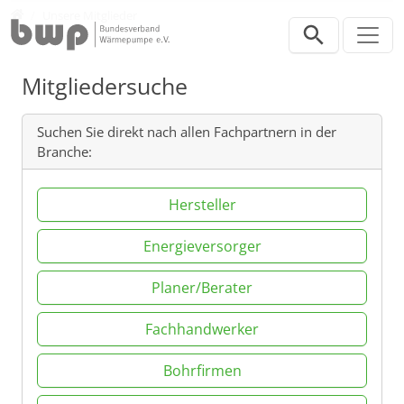
Direkt zur Hauptnavigation springen
Direkt zum Inhalt springen
Verband
Unsere Mitglieder
Mitgliedersuche
Suchen Sie direkt nach allen Fachpartnern in der
Branche:
Hersteller
Energieversorger
Planer/Berater
Fachhandwerker
Bohrfirmen