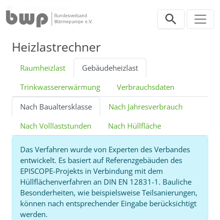
Direkt zur Hauptnavigation springen
Direkt zum Inhalt springen
Werkzeuge
Heizlastrechner
Heizlastrechner
Raumheizlast
Gebäudeheizlast
Trinkwassererwärmung
Verbrauchsdaten
Nach Baualtersklasse
Nach Jahresverbrauch
Nach Volllaststunden
Nach Hüllfläche
Das Verfahren wurde von Experten des Verbandes
entwickelt. Es basiert auf Referenzgebäuden des
EPISCOPE-Projekts in Verbindung mit dem
Hüllflächenverfahren an DIN EN 12831-1. Bauliche
Besonderheiten, wie beispielsweise Teilsanierungen,
können nach entsprechender Eingabe berücksichtigt
werden.