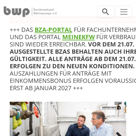
Direkt zur Hauptnavigation springen
Direkt zum Inhalt springen
AKTUELLE INFORMATIONEN ZUR KFW-HEIZUNGSF
+++ DAS
BZA-PORTAL
FÜR FACHUNTERNEH
UND DAS PORTAL
MEINEKFW
FÜR VERBRA
SIND WIEDER ERREICHBAR.
VOR DEM 21.07.
AUSGESTELLTE BZAS BEHALTEN AUCH IHR
GÜLTIGKEIT. ALLE ANTRÄGE AB DEM 21.07.
ERFOLGEN ZU DEN NEUEN KONDITIONEN
AUSZAHLUNGEN FÜR ANTRÄGE MIT
EINKOMMENSBONUS ERFOLGEN VORAUSSI
ERST AB JANUAR 2027 +++