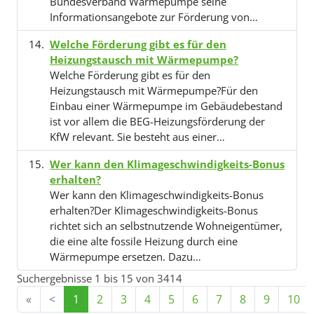
Bundesverband Wärmepumpe seine
Informationsangebote zur Förderung von…
Welche Förderung gibt es für den
Heizungstausch mit Wärmepumpe?
Welche Förderung gibt es für den
Heizungstausch mit Wärmepumpe?Für den
Einbau einer Wärmepumpe im Gebäudebestand
ist vor allem die BEG-Heizungsförderung der
KfW relevant. Sie besteht aus einer…
Wer kann den Klimageschwindigkeits-Bonus
erhalten?
Wer kann den Klimageschwindigkeits-Bonus
erhalten?Der Klimageschwindigkeits-Bonus
richtet sich an selbstnutzende Wohneigentümer,
die eine alte fossile Heizung durch eine
Wärmepumpe ersetzen. Dazu…
Suchergebnisse 1 bis 15 von 3414
«
<
1
2
3
4
5
6
7
8
9
10