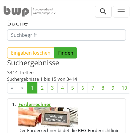
Direkt zur Hauptnavigation springen
Direkt zum Inhalt springen
Suche
Eingaben löschen
Suchergebnisse
3414 Treffer:
Suchergebnisse 1 bis 15 von 3414
«
<
1
2
3
4
5
6
7
8
9
10
Förderrechner
Der Förderrechner bildet die BEG-Förderrichtlinie