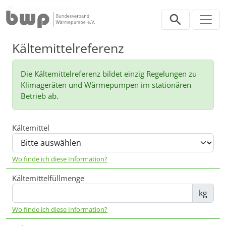
Direkt zur Hauptnavigation springen
Direkt zum Inhalt springen
Werkzeuge
Kältemittelreferenz
Kältemittelreferenz
Die Kältemittelreferenz bildet einzig Regelungen zu
Klimageräten und Wärmepumpen im stationären
Betrieb ab.
Kältemittel
Wo finde ich diese Information?
Kältemittelfüllmenge
kg
Wo finde ich diese Information?