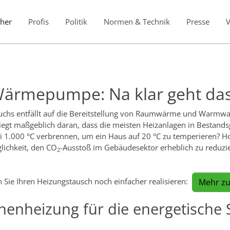
her
Profis
Politik
Normen & Technik
Presse
Wärmepumpe: Na klar geht das
uchs entfällt auf die Bereitstellung von Raumwärme und Warmwas
iegt maßgeblich daran, dass die meisten Heizanlagen in Bestands
ei 1.000 °C verbrennen, um ein Haus auf 20 °C zu temperieren? H
ichkeit, den CO
-Ausstoß im Gebäudesektor erheblich zu reduz
2
n Sie Ihren Heizungstausch noch einfacher realisieren:
Mehr zu
nheizung für die energetische 