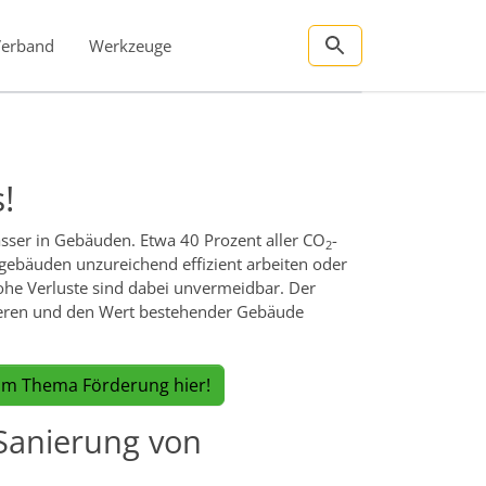
Verband
Werkzeuge
!
ser in Gebäuden. Etwa 40 Prozent aller CO
-
2
gebäuden unzureichend effizient arbeiten oder
ohe Verluste sind dabei unvermeidbar. Der
ieren und den Wert bestehender Gebäude
m Thema Förderung hier!
Sanierung von