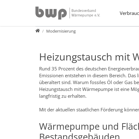
Direkt zur Hauptnavigation springen
Direkt zum Inhalt springen
Verbrauc
Verbraucher
Modernisierung
Heizungstausch mit 
Rund 35 Prozent des deutschen Energieverbra
Emissionen entstehen in diesem Bereich. Das l
überaltert sind. Warum fossiles Öl oder Gas b
Heizungstausch mit Wärmepumpe ist eine Mögl
langfristig zu erhalten.
Mit der aktuellen staatlichen Förderung könne
Wärmepumpe und Fläche
Bestandsgebäuden