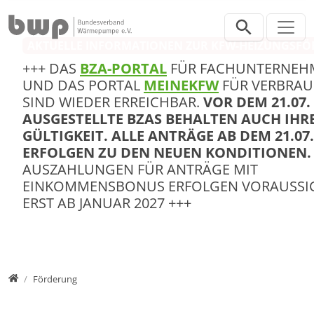
Direkt zur Hauptnavigation springen
Direkt zum Inhalt springen
AKTUELLE INFORMATIONEN ZUR KFW-HEIZUNGSF
+++ DAS
BZA-PORTAL
FÜR FACHUNTERNEH
UND DAS PORTAL
MEINEKFW
FÜR VERBRA
SIND WIEDER ERREICHBAR.
VOR DEM 21.07.
AUSGESTELLTE BZAS BEHALTEN AUCH IHR
GÜLTIGKEIT. ALLE ANTRÄGE AB DEM 21.07.
ERFOLGEN ZU DEN NEUEN KONDITIONEN
AUSZAHLUNGEN FÜR ANTRÄGE MIT
EINKOMMENSBONUS ERFOLGEN VORAUSSI
ERST AB JANUAR 2027 +++
Verbraucher
Förderung