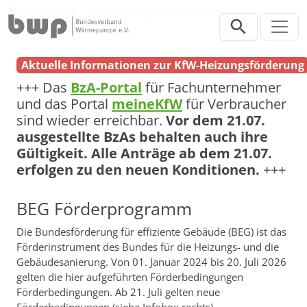
Direkt zur Hauptnavigation springen
Direkt zum Inhalt springen
Verbraucher
Förderung
BEG-Förderung für Wärmepumpen
Aktuelle Informationen zur KfW-Heizungsförderung
+++ Das
BzA-Portal
für Fachunternehmer
und das Portal
meineKfW
für Verbraucher
sind wieder erreichbar.
Vor dem 21.07.
ausgestellte BzAs behalten auch ihre
Gültigkeit. Alle Anträge ab dem 21.07.
erfolgen zu den neuen Konditionen.
+++
BEG Förderprogramm
Die Bundesförderung für effiziente Gebäude (BEG) ist das
Förderinstrument des Bundes für die Heizungs- und die
Gebäudesanierung. Von 01. Januar 2024 bis 20. Juli 2026
gelten die hier aufgeführten Förderbedingungen
Förderbedingungen. Ab 21. Juli gelten neue