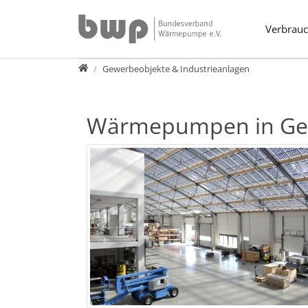
Direkt zur Hauptnavigation springen
Direkt zum Inhalt springen
Verbrauc
Verbraucher
Gewerbeobjekte & Industrieanlagen
Wärmepumpen in Gew