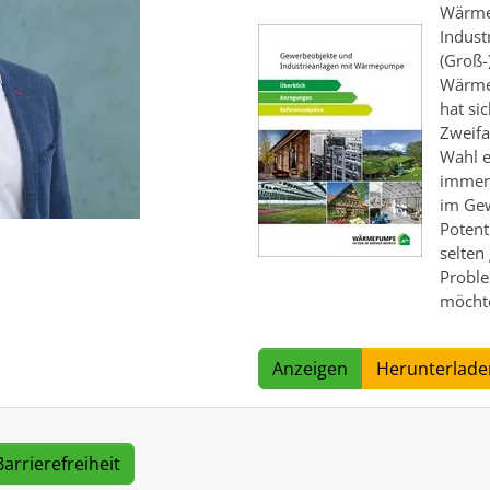
Wärme
Indust
(Groß
Wärme
hat si
Zweifa
Wahl e
immer 
im Gew
Poten
selten 
Proble
möcht
Anzeigen
Herunterlade
Barrierefreiheit