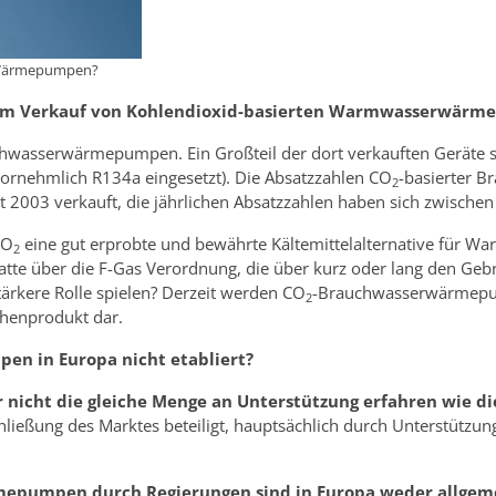
-Wärmepumpen?
nd im Verkauf von Kohlendioxid-basierten Warmwasserwär
chwasserwärmepumpen. Ein Großteil der dort verkauften Geräte s
 vornehmlich R134a eingesetzt). Die Absatzzahlen CO
-basierter 
2
t 2003 verkauft, die jährlichen Absatzzahlen haben sich zwische
CO
eine gut erprobte und bewährte Kältemittelalternative für 
2
atte über die F-Gas Verordnung, die über kurz oder lang den Ge
tärkere Rolle spielen? Derzeit werden CO
-Brauchwasserwärmepu
2
schenprodukt dar.
n in Europa nicht etabliert?
r nicht die gleiche Menge an Unterstützung erfahren wie di
ießung des Marktes beteiligt, hauptsächlich durch Unterstützung
epumpen durch Regierungen sind in Europa weder allgemein