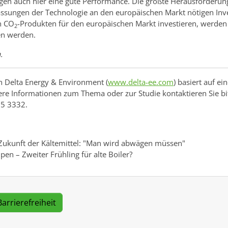
igen auch hier eine gute Performance. Die größte Herausforderun
passungen der Technologie an den europäischen Markt nötigen Inv
on CO
-Produkten für den europäischen Markt investieren, werden
2
en werden.
.
n Delta Energy & Environment (
www.delta-ee.com
) basiert auf e
tere Informationen zum Thema oder zur Studie kontaktieren Sie 
25 3332.
Zukunft der Kältemittel: "Man wird abwägen müssen"
 – Zweiter Frühling für alte Boiler?
Barrierefreiheit