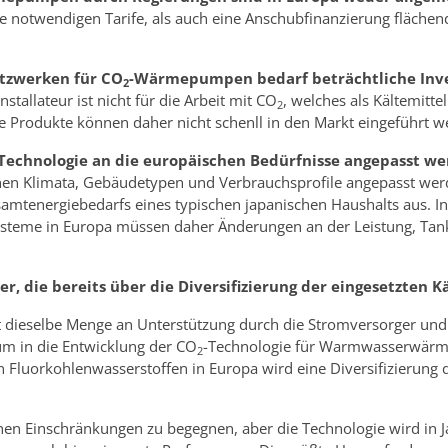
e notwendigen Tarife, als auch eine Anschubfinanzierung fläche
etzwerken für CO
-Wärmepumpen bedarf beträchtliche Inves
2
allateur ist nicht für die Arbeit mit CO
, welches als Kältemitte
2
ie Produkte können daher nicht schenll in den Markt eingeführt w
Technologie an die europäischen Bedürfnisse angepasst wer
n Klimata, Gebäudetypen und Verbrauchsprofile angepasst werd
tenergiebedarfs eines typischen japanischen Haushalts aus. In 
ysteme in Europa müssen daher Änderungen an der Leistung, Ta
er, die bereits über die Diversifizierung der eingesetzten
t dieselbe Menge an Unterstützung durch die Stromversorger und 
um in die Entwicklung der CO
-Technologie für Warmwasserwärme
2
 Fluorkohlenwasserstoffen in Europa wird eine Diversifizierung d
hen Einschränkungen zu begegnen, aber die Technologie wird in Ja