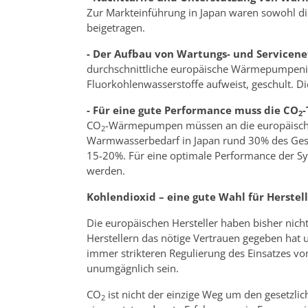
Zur Markteinführung in Japan waren sowohl di
beigetragen.
- Der Aufbau von Wartungs- und Servicen
durchschnittliche europäische Wärmepumpeninst
Fluorkohlenwasserstoffe aufweist, geschult. D
- Für eine gute Performance muss die CO
-
2
CO
-Wärmepumpen müssen an die europäische
2
Warmwasserbedarf in Japan rund 30% des Gesam
15-20%. Für eine optimale Performance der S
werden.
Kohlendioxid – eine gute Wahl für Herstell
Die europäischen Hersteller haben bisher nich
Herstellern das nötige Vertrauen gegeben hat 
immer strikteren Regulierung des Einsatzes von
unumgägnlich sein.
CO
ist nicht der einzige Weg um den gesetzlic
2