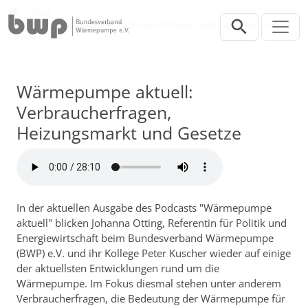
Direkt zur Hauptnavigation springen
Direkt zum Inhalt springen
Presse
Blog
Wärmepumpe aktuell: Verbraucherfragen, Heizungsmarkt und
Gesetze
Wärmepumpe aktuell:
Verbraucherfragen,
Heizungsmarkt und Gesetze
In der aktuellen Ausgabe des Podcasts "Wärmepumpe
aktuell" blicken Johanna Otting, Referentin für Politik und
Energiewirtschaft beim Bundesverband Wärmepumpe
(BWP) e.V. und ihr Kollege Peter Kuscher wieder auf einige
der aktuellsten Entwicklungen rund um die
Wärmepumpe. Im Fokus diesmal stehen unter anderem
Verbraucherfragen, die Bedeutung der Wärmepumpe für