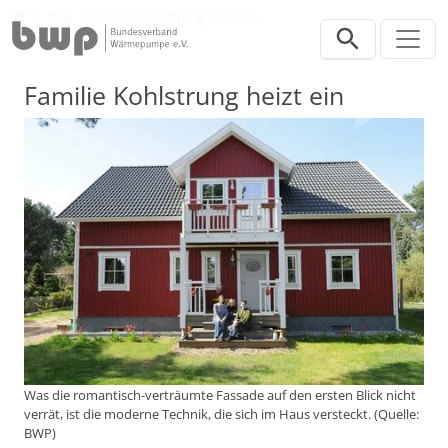
Direkt zur Hauptnavigation springen
Direkt zum Inhalt springen
Presse
Blog
Familie Kohlstrung heizt ein
Familie Kohlstrung heizt ein
Was die romantisch-verträumte Fassade auf den ersten Blick nicht
verrät, ist die moderne Technik, die sich im Haus versteckt. (Quelle:
BWP)