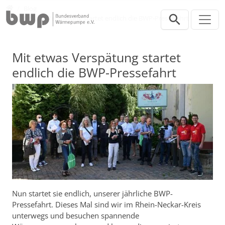
Direkt zur Hauptnavigation springen
Direkt zum Inhalt springen
Presse
Blog
Mit etwas Verspätung startet endlich die BWP-Pressefahrt
Mit etwas Verspätung startet
endlich die BWP-Pressefahrt
Nun startet sie endlich, unserer jährliche BWP-
Pressefahrt. Dieses Mal sind wir im Rhein-Neckar-Kreis
unterwegs und besuchen spannende