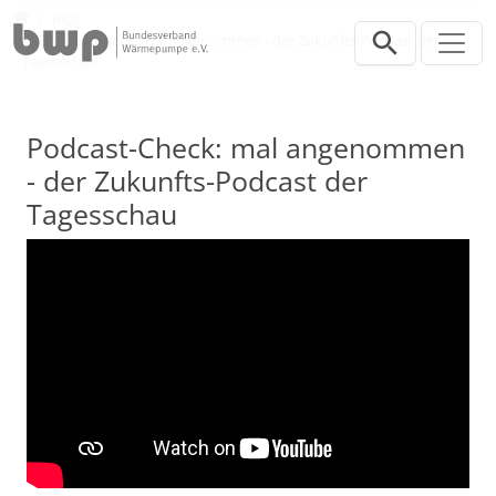
Direkt zur Hauptnavigation springen
Direkt zum Inhalt springen
Presse
Blog
Podcast-Check: mal angenommen - der Zukunfts-Podcast der
Tagesschau
Podcast-Check: mal angenommen
- der Zukunfts-Podcast der
Tagesschau