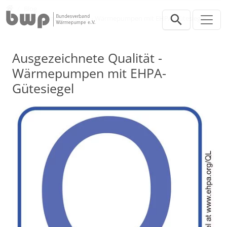
Direkt zur Hauptnavigation springen
Direkt zum Inhalt springen
Presse
Blog
Ausgezeichnete Qualität - Wärmepumpen mit EHPA-Gütesiegel
Ausgezeichnete Qualität -
Wärmepumpen mit EHPA-
Gütesiegel