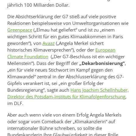
jährlich 100 Milliarden Dollar.
Die Absichtserklärung der G7 stieß auf viele positive
Reaktionen beispielsweise von Umweltorganisationen wie
Greenpeace
(„Elmau hat geliefert“ und ist zu „einem
wichtigen Schritt für ein gutes Klimaabkommen in Paris
geworden“), von
Avaaz
(„Angela Merkel sichert
historisches Klimaversprechen“), oder der
European
Climate Foundation
(„Der G7-Beschluss ist ein wichtiger
Meilenstein“). Dass der Begriff der
„Dekarbonisierung“
,
„ein für viele neues Stichwort im Kampf gegen den
Klimawandel“ zentral in der Abschlusserklärung des G7-
Gipfels verankert ist, sei „ein großer Erfolg der
Bundesregierung“, sagte auch
Hans Joachim Schellnhuber,
Direktor des Potsdam-Instituts für Klimafolgenforschung
,
im DLF.
Aber auch wenn viele von einem Erfolg Angela Merkels
oder sogar vom Comeback der „Klimakanzlerin“ auf
internationaler Bühne schreiben, so sollte die
Bundeskanzlerin Ihre Glaubwürdigkeit in dieser Rolle