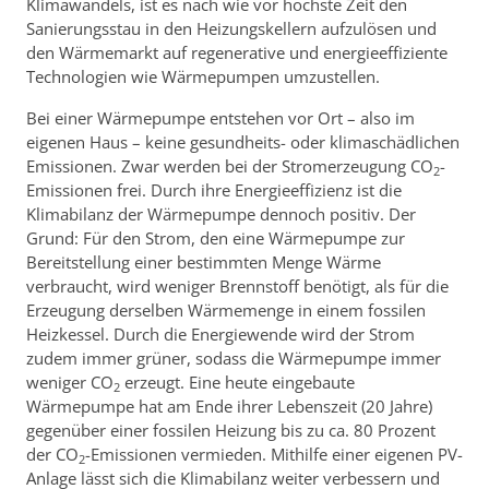
Klimawandels, ist es nach wie vor höchste Zeit den
Sanierungsstau in den Heizungskellern aufzulösen und
den Wärmemarkt auf regenerative und energieeffiziente
Technologien wie Wärmepumpen umzustellen.
Bei einer Wärmepumpe entstehen vor Ort – also im
eigenen Haus – keine gesundheits- oder klimaschädlichen
Emissionen. Zwar werden bei der Stromerzeugung CO
-
2
Emissionen frei. Durch ihre Energieeffizienz ist die
Klimabilanz der Wärmepumpe dennoch positiv. Der
Grund: Für den Strom, den eine Wärmepumpe zur
Bereitstellung einer bestimmten Menge Wärme
verbraucht, wird weniger Brennstoff benötigt, als für die
Erzeugung derselben Wärmemenge in einem fossilen
Heizkessel. Durch die Energiewende wird der Strom
zudem immer grüner, sodass die Wärmepumpe immer
weniger CO
erzeugt. Eine heute eingebaute
2
Wärmepumpe hat am Ende ihrer Lebenszeit (20 Jahre)
gegenüber einer fossilen Heizung bis zu ca. 80 Prozent
der CO
-Emissionen vermieden. Mithilfe einer eigenen PV-
2
Anlage lässt sich die Klimabilanz weiter verbessern und