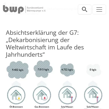
Direkt zur Hauptnavigation springen
Direkt zum Inhalt springen
Presse
Blog
Absichtserklärung der G7: „Dekarbonisierung der Weltwirtschaft im
Laufe des Jahrhunderts“
Absichtserklärung der G7:
„Dekarbonisierung der
Weltwirtschaft im Laufe des
Jahrhunderts“