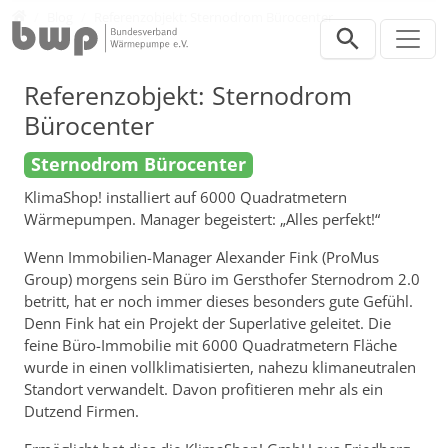
Direkt zur Hauptnavigation springen
Direkt zum Inhalt springen
Presse
Blog
Referenzobjekt: Sternodrom Bürocenter
Referenzobjekt: Sternodrom
Bürocenter
Sternodrom Bürocenter
KlimaShop! installiert auf 6000 Quadratmetern
Wärmepumpen. Manager begeistert: „Alles perfekt!“
Wenn Immobilien-Manager Alexander Fink (ProMus
Group) morgens sein Büro im Gersthofer Sternodrom 2.0
betritt, hat er noch immer dieses besonders gute Gefühl.
Denn Fink hat ein Projekt der Superlative geleitet. Die
feine Büro-Immobilie mit 6000 Quadratmetern Fläche
wurde in einen vollklimatisierten, nahezu klimaneutralen
Standort verwandelt. Davon profitieren mehr als ein
Dutzend Firmen.