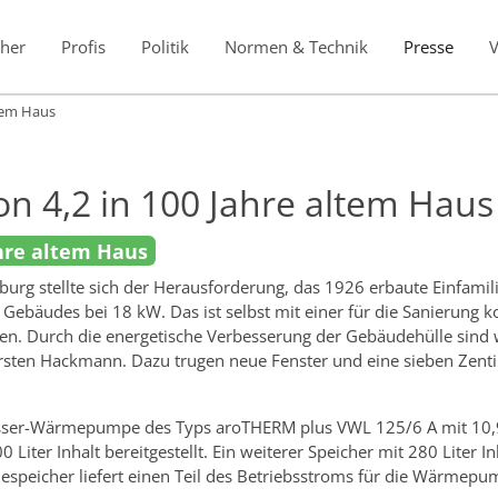
her
Profis
Politik
Normen & Technik
Presse
ltem Haus
on 4,2 in 100 Jahre altem Haus
ahre altem Haus
g stellte sich der Herausforderung, das 1926 erbaute Einfamili
es Gebäudes bei 18 kW. Das ist selbst mit einer für die Sanieru
ecken. Durch die energetische Verbesserung der Gebäudehülle sin
Thorsten Hackmann. Dazu trugen neue Fenster und eine sieben Zen
asser-Wärmepumpe des Typs aroTHERM plus VWL 125/6 A mit 10,
 Liter Inhalt bereitgestellt. Ein weiterer Speicher mit 280 Liter
espeicher liefert einen Teil des Betriebsstroms für die Wärmep