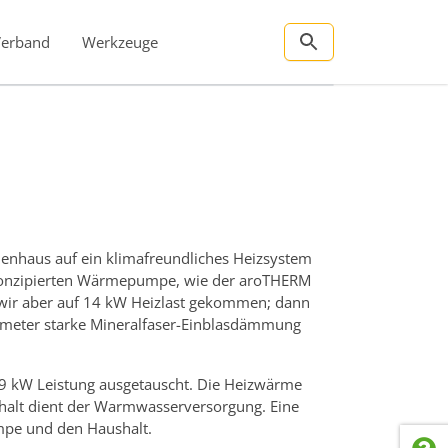
Verband
Werkzeuge
enhaus auf ein klimafreundliches Heizsystem
ng konzipierten Wärmepumpe, wie der aroTHERM
d wir aber auf 14 kW Heizlast gekommen; dann
timeter starke Mineralfaser-Einblasdämmung
9 kW Leistung ausgetauscht. Die Heizwärme
 Inhalt dient der Warmwasserversorgung. Eine
umpe und den Haushalt.