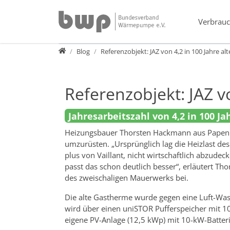
Direkt zur Hauptnavigation springen
Direkt zum Inhalt springen
Verbrauc
Presse
Blog
Referenzobjekt: JAZ von 4,2 in 100 Jahre a
Referenzobjekt: JAZ v
Jahresarbeitszahl von 4,2 in 100 J
Heizungsbauer Thorsten Hackmann aus Papenbur
umzurüsten. „Ursprünglich lag die Heizlast d
plus von Vaillant, nicht wirtschaftlich abzud
passt das schon deutlich besser“, erläutert 
des zweischaligen Mauerwerks bei.
Die alte Gastherme wurde gegen eine Luft-W
wird über einen uniSTOR Pufferspeicher mit 100
eigene PV-Anlage (12,5 kWp) mit 10-kW-Batteri