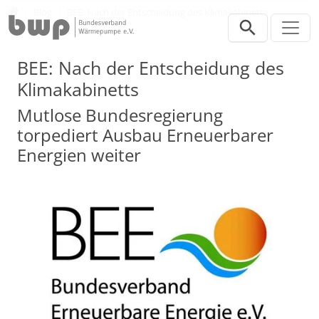
Direkt zur Hauptnavigation springen
Direkt zum Inhalt springen
Presse
Blog
BEE: Nach der Entscheidung des Klimakabinetts
BEE: Nach der Entscheidung des
Klimakabinetts
Mutlose Bundesregierung
torpediert Ausbau Erneuerbarer
Energien weiter