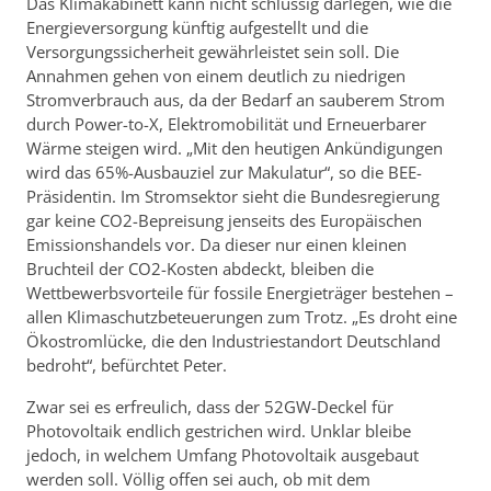
Das Klimakabinett kann nicht schlüssig darlegen, wie die
Energieversorgung künftig aufgestellt und die
Versorgungssicherheit gewährleistet sein soll. Die
Annahmen gehen von einem deutlich zu niedrigen
Stromverbrauch aus, da der Bedarf an sauberem Strom
durch Power-to-X, Elektromobilität und Erneuerbarer
Wärme steigen wird. „Mit den heutigen Ankündigungen
wird das 65%-Ausbauziel zur Makulatur“, so die BEE-
Präsidentin. Im Stromsektor sieht die Bundesregierung
gar keine CO2-Bepreisung jenseits des Europäischen
Emissionshandels vor. Da dieser nur einen kleinen
Bruchteil der CO2-Kosten abdeckt, bleiben die
Wettbewerbsvorteile für fossile Energieträger bestehen –
allen Klimaschutzbeteuerungen zum Trotz. „Es droht eine
Ökostromlücke, die den Industriestandort Deutschland
bedroht“, befürchtet Peter.
Zwar sei es erfreulich, dass der 52GW-Deckel für
Photovoltaik endlich gestrichen wird. Unklar bleibe
jedoch, in welchem Umfang Photovoltaik ausgebaut
werden soll. Völlig offen sei auch, ob mit dem