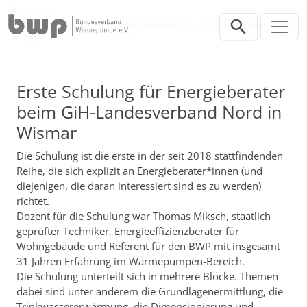
Direkt zur Hauptnavigation springen
Direkt zum Inhalt springen
Presse
Blog
Erste Schulung für Energieberater beim GiH-Landesverband Nord in
Wismar
Erste Schulung für Energieberater
beim GiH-Landesverband Nord in
Wismar
Die Schulung ist die erste in der seit 2018 stattfindenden
Reihe, die sich explizit an Energieberater*innen (und
diejenigen, die daran interessiert sind es zu werden)
richtet.
Dozent für die Schulung war Thomas Miksch, staatlich
geprüfter Techniker, Energieeffizienzberater für
Wohngebäude und Referent für den BWP mit insgesamt
31 Jahren Erfahrung im Wärmepumpen-Bereich.
Die Schulung unterteilt sich in mehrere Blöcke. Themen
dabei sind unter anderem die Grundlagenermittlung, die
Trinkwassererwärmung, die Dimensionierung und