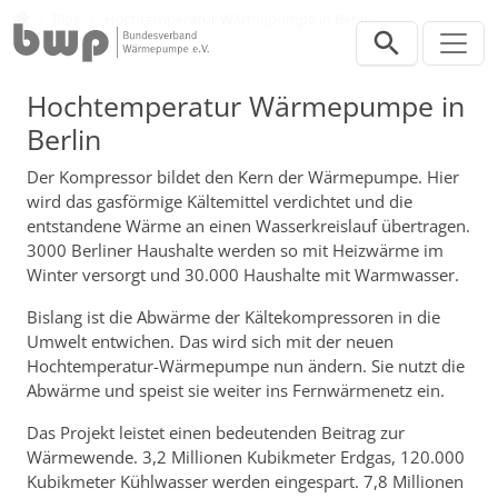
Direkt zur Hauptnavigation springen
Direkt zum Inhalt springen
Presse
Blog
Hochtemperatur Wärmepumpe in Berlin
Hochtemperatur Wärmepumpe in
Berlin
Der Kompressor bildet den Kern der Wärmepumpe. Hier
wird das gasförmige Kältemittel verdichtet und die
entstandene Wärme an einen Wasserkreislauf übertragen.
3000 Berliner Haushalte werden so mit Heizwärme im
Winter versorgt und 30.000 Haushalte mit Warmwasser.
Bislang ist die Abwärme der Kältekompressoren in die
Umwelt entwichen. Das wird sich mit der neuen
Hochtemperatur-Wärmepumpe nun ändern. Sie nutzt die
Abwärme und speist sie weiter ins Fernwärmenetz ein.
Das Projekt leistet einen bedeutenden Beitrag zur
Wärmewende. 3,2 Millionen Kubikmeter Erdgas, 120.000
Kubikmeter Kühlwasser werden eingespart. 7,8 Millionen