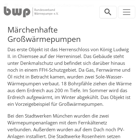
Direkt zur Hauptnavigation springen
Direkt zum Inhalt springen
Presse
Blog
Märchenhafte Großwärmepumpen
Märchenhafte
Großwärmepumpen
Das erste Objekt ist das Herrenschloss von König Ludwig
II. in Chiemsee auf der Herreninsel. Das Gebäude steht
unter Denkmalschutz und befindet sich darüber hinaus
noch in einem FFH-Schutzgebiet. Da Gas, Fernwärme und
Öl nicht in Betracht kamen, wurden zwei Sole-Wasser-
Wärmepumpen verbaut. 18 Bohrpfähle ziehen die Wärme
aus dem Erdreich aus 200 m Tiefe. Im Sommer wird das
Erdreich aufgewärmt, im Winter abgekühlt. Das Objekt ist
ein Vorzeigebeispiel für Großwärmepumpen.
Bei den Stadtwerken München wurden die zwei
Wärmepumpenanlagen mit dem Fernkältenetz
verbunden. Außerdem wurden auf dem Dach noch PV-
Anlagen installiert. Die Stadtwerke Rosenheim setzen