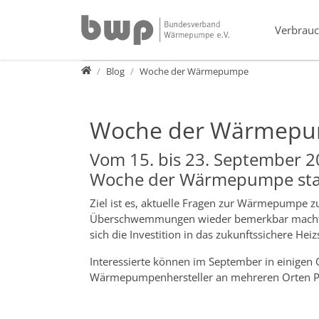
Direkt zur Hauptnavigation springen
Direkt zum Inhalt springen
Verbrauc
Presse
Blog
Woche der Wärmepumpe
Woche der Wärmep
Vom 15. bis 23. September 2
Woche der Wärmepumpe sta
Ziel ist es, aktuelle Fragen zur Wärmepumpe
Überschwemmungen wieder bemerkbar macht, lä
sich die Investition in das zukunftssichere Hei
Interessierte können im September in einigen 
Wärmepumpenhersteller an mehreren Orten P