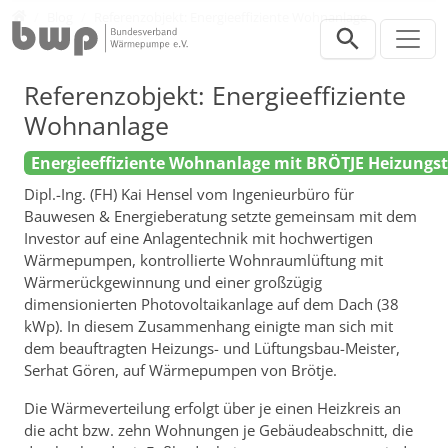
Direkt zur Hauptnavigation springen
Direkt zum Inhalt springen
Presse
Blog
Referenzobjekt: Energieeffiziente Wohnanlage
Referenzobjekt: Energieeffiziente
Wohnanlage
Energieeffiziente Wohnanlage mit BRÖTJE Heizungs
Dipl.-Ing. (FH) Kai Hensel vom Ingenieurbüro für
Bauwesen & Energieberatung setzte gemeinsam mit dem
Investor auf eine Anlagentechnik mit hochwertigen
Wärmepumpen, kontrollierte Wohnraumlüftung mit
Wärmerückgewinnung und einer großzügig
dimensionierten Photovoltaikanlage auf dem Dach (38
kWp). In diesem Zusammenhang einigte man sich mit
dem beauftragten Heizungs- und Lüftungsbau-Meister,
Serhat Gören, auf Wärmepumpen von Brötje.
Die Wärmeverteilung erfolgt über je einen Heizkreis an
die acht bzw. zehn Wohnungen je Gebäudeabschnitt, die