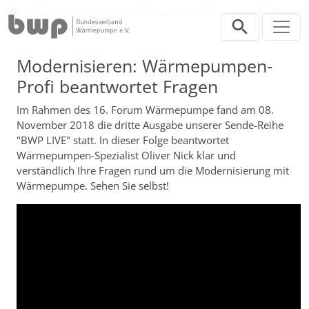
Direkt zur Hauptnavigation springen
Direkt zum Inhalt springen
Presse
Blog
Modernisieren: Wärmepumpen-Profi beantwortet Fragen
Modernisieren: Wärmepumpen-
Profi beantwortet Fragen
Im Rahmen des 16. Forum Wärmepumpe fand am 08.
November 2018 die dritte Ausgabe unserer Sende-Reihe
"BWP LIVE" statt. In dieser Folge beantwortet
Wärmepumpen-Spezialist Oliver Nick klar und
verständlich Ihre Fragen rund um die Modernisierung mit
Wärmepumpe. Sehen Sie selbst!