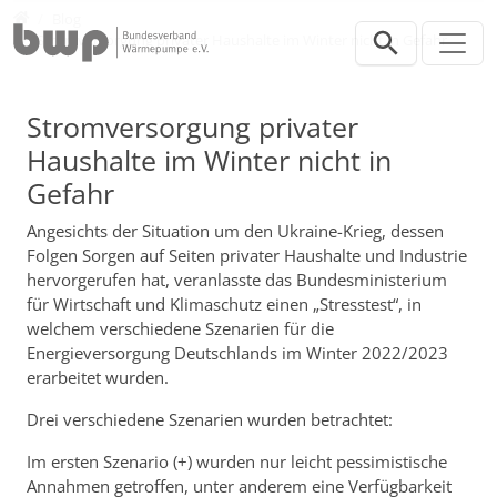
Direkt zur Hauptnavigation springen
Direkt zum Inhalt springen
Presse
Blog
Stromversorgung privater Haushalte im Winter nicht in Gefahr
Stromversorgung privater
Haushalte im Winter nicht in
Gefahr
Angesichts der Situation um den Ukraine-Krieg, dessen
Folgen Sorgen auf Seiten privater Haushalte und Industrie
hervorgerufen hat, veranlasste das Bundesministerium
für Wirtschaft und Klimaschutz einen „Stresstest“, in
welchem verschiedene Szenarien für die
Energieversorgung Deutschlands im Winter 2022/2023
erarbeitet wurden.
Drei verschiedene Szenarien wurden betrachtet:
Im ersten Szenario (+) wurden nur leicht pessimistische
Annahmen getroffen, unter anderem eine Verfügbarkeit