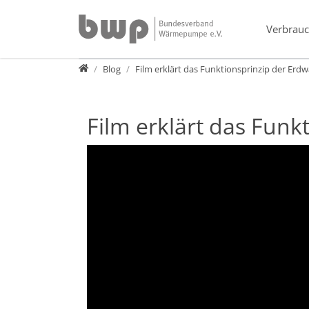
Direkt zur Hauptnavigation springen
Direkt zum Inhalt springen
Verbrauc
Presse
Blog
Film erklärt das Funktionsprinzip der Erd
Film erklärt das Fun