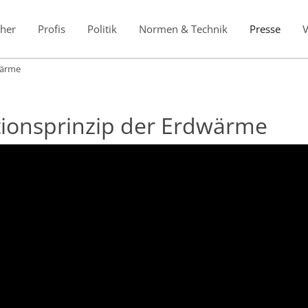
her
Profis
Politik
Normen & Technik
Presse
wärme
ktionsprinzip der Erdwärme