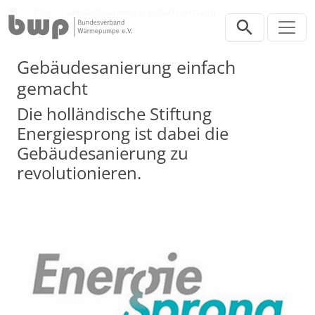
Direkt zur Hauptnavigation springen
Direkt zum Inhalt springen
Presse
Blog
Gebäudesanierung einfach gemacht
Gebäudesanierung einfach
gemacht
Die holländische Stiftung
Energiesprong ist dabei die
Gebäudesanierung zu
revolutionieren.