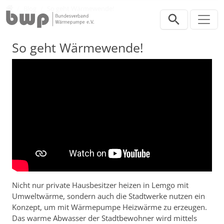
Direkt zur Hauptnavigation springen
Direkt zum Inhalt springen
Presse
Blog
So geht Wärmewende!
So geht Wärmewende!
Nicht nur private Hausbesitzer heizen in Lemgo mit
Umweltwärme, sondern auch die Stadtwerke nutzen ein
Konzept, um mit Wärmepumpe Heizwärme zu erzeugen.
Das warme Abwasser der Stadtbewohner wird mittels