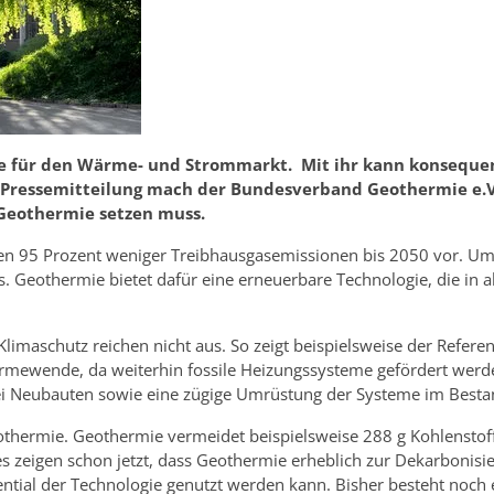
ie für den Wärme- und Strommarkt. Mit ihr kann konseque
essemitteilung mach der Bundesverband Geothermie e.V. de
Geothermie setzen muss.
en 95 Prozent weniger Treibhausgasemissionen bis 2050 vor. Um d
 Geothermie bietet dafür eine erneuerbare Technologie, die in a
Klimaschutz reichen nicht aus. So zeigt beispielsweise der Refer
ärmewende, da weiterhin fossile Heizungssysteme gefördert werde
 bei Neubauten sowie eine zügige Umrüstung der Systeme im Best
othermie. Geothermie vermeidet beispielsweise 288 g Kohlenstoff
zeigen schon jetzt, dass Geothermie erheblich zur Dekarbonisier
ential der Technologie genutzt werden kann. Bisher besteht no