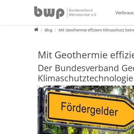
Direkt zur Hauptnavigation springen
Direkt zum Inhalt springen
Verbrauc
Presse
Blog
Mit Geothermie effizient Klimaschutz betr
Mit Geothermie effizi
Der Bundesverband Geo
Klimaschutztechnologie