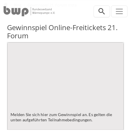
Direkt zur Hauptnavigation springen
Direkt zum Inhalt springen
Presse
Blog
Gewinnspiel 21. Forum Insta
Gewinnspiel Online-Freitickets 21.
Forum