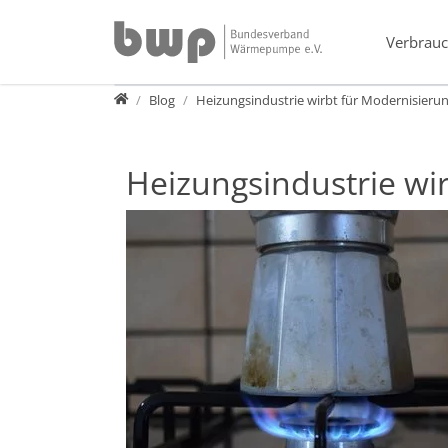
Direkt zur Hauptnavigation springen
Direkt zum Inhalt springen
Verbrauc
Presse
Blog
Heizungsindustrie wirbt für Modernisieru
Heizungsindustrie wi