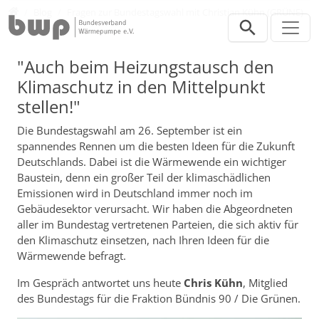
Direkt zur Hauptnavigation springen
Direkt zum Inhalt springen
Presse
Blog
Fragen zur Bundestagswahl mit Christian Kühn (GRÜNE)
"Auch beim Heizungstausch den
Klimaschutz in den Mittelpunkt
stellen!"
Die Bundestagswahl am 26. September ist ein
spannendes Rennen um die besten Ideen für die Zukunft
Deutschlands. Dabei ist die Wärmewende ein wichtiger
Baustein, denn ein großer Teil der klimaschädlichen
Emissionen wird in Deutschland immer noch im
Gebäudesektor verursacht. Wir haben die Abgeordneten
aller im Bundestag vertretenen Parteien, die sich aktiv für
den Klimaschutz einsetzen, nach Ihren Ideen für die
Wärmewende befragt.
Im Gespräch antwortet uns heute
Chris Kühn
, Mitglied
des Bundestags für die Fraktion Bündnis 90 / Die Grünen.