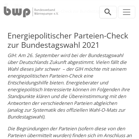
Direkt zur Hauptnavigation springen
Direkt zum Inhalt springen
Presse
Blog
Energiepolitischer Parteien-Check zur Bundestagswahl 2021
Energiepolitischer Parteien-Check
zur Bundestagswahl 2021
GIH: Am 26. September wird bei der Bundestagswahl
über Deutschlands Zukunft abgestimmt. Vielen fällt die
Wahl dieses Jahr schwer – der GIH möchte mit seinem
energiepolitischen Parteien-Check eine
Entscheidungshilfe bieten. Energieberater und
energiepolitisch Interessierte können im Folgenden ihre
Standpunkte klären und die Übereinstimmung mit den
Antworten der verschiedenen Parteien abgleichen
(analog zur Systematik des offiziellen Wahl-O-Mats zur
Bundestagswahl).
Die Begründungen der Parteien (sofern diese von den
Parteien übermittelt wurden) finden sich im Anschluss an