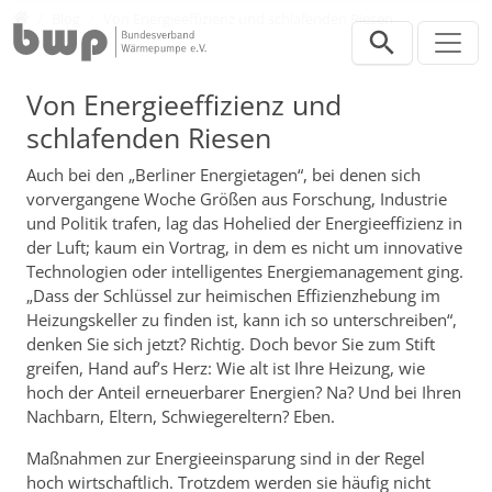
Direkt zur Hauptnavigation springen
Direkt zum Inhalt springen
Presse
Blog
Von Energieeffizienz und schlafenden Riesen
Von Energieeffizienz und
schlafenden Riesen
Auch bei den „Berliner Energietagen“, bei denen sich
vorvergangene Woche Größen aus Forschung, Industrie
und Politik trafen, lag das Hohelied der Energieeffizienz in
der Luft; kaum ein Vortrag, in dem es nicht um innovative
Technologien oder intelligentes Energiemanagement ging.
„Dass der Schlüssel zur heimischen Effizienzhebung im
Heizungskeller zu finden ist, kann ich so unterschreiben“,
denken Sie sich jetzt? Richtig. Doch bevor Sie zum Stift
greifen, Hand auf’s Herz: Wie alt ist Ihre Heizung, wie
hoch der Anteil erneuerbarer Energien? Na? Und bei Ihren
Nachbarn, Eltern, Schwiegereltern? Eben.
Maßnahmen zur Energieeinsparung sind in der Regel
hoch wirtschaftlich. Trotzdem werden sie häufig nicht