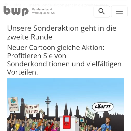
Direkt zur Hauptnavigation springen
Direkt zum Inhalt springen
Presse
Blog
Unsere Sonderaktion geht in die zweite Runde
Unsere Sonderaktion geht in die
zweite Runde
Neuer Cartoon gleiche Aktion:
Profitieren Sie von
Sonderkonditionen und vielfältigen
Vorteilen.