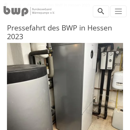
Direkt zur Hauptnavigation springen
Direkt zum Inhalt springen
Presse
Blog
Pressefahrt des BWP in Hessen 2023
Pressefahrt des BWP in Hessen
2023