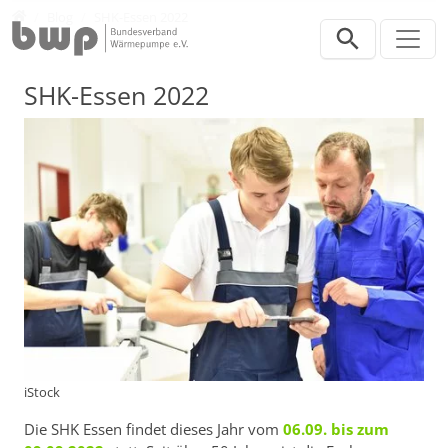
Direkt zur Hauptnavigation springen
Direkt zum Inhalt springen
Presse
Blog
SHK-Essen 2022
SHK-Essen 2022
iStock
Die SHK Essen findet dieses Jahr vom
06.09. bis zum