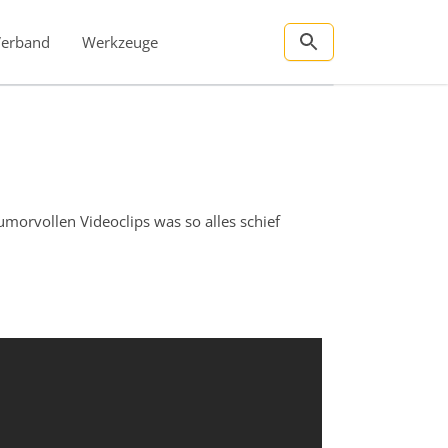
Verband
Werkzeuge
morvollen Videoclips was so alles schief