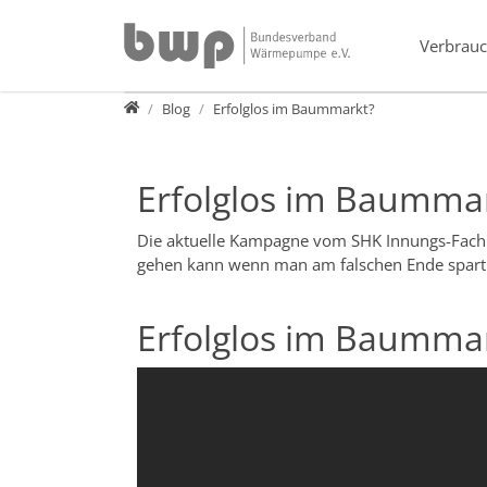
Direkt zur Hauptnavigation springen
Direkt zum Inhalt springen
Verbrauc
Presse
Blog
Erfolglos im Baummarkt?
Erfolglos im Baumma
Die aktuelle Kampagne vom SHK Innungs-Fachbet
gehen kann wenn man am falschen Ende spart
Erfolglos im Baumma