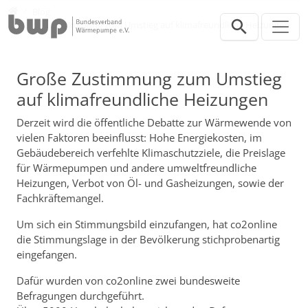
Direkt zur Hauptnavigation springen
Direkt zum Inhalt springen
Presse
Blog
Große Zustimmung zum Umstieg auf klimafreundliche Heizungen
Große Zustimmung zum Umstieg
auf klimafreundliche Heizungen
Derzeit wird die öffentliche Debatte zur Wärmewende von
vielen Faktoren beeinflusst: Hohe Energiekosten, im
Gebäudebereich verfehlte Klimaschutzziele, die Preislage
für Wärmepumpen und andere umweltfreundliche
Heizungen, Verbot von Öl- und Gasheizungen, sowie der
Fachkräftemangel.
Um sich ein Stimmungsbild einzufangen, hat co2online
die Stimmungslage in der Bevölkerung stichprobenartig
eingefangen.
Dafür wurden von co2online zwei bundesweite
Befragungen durchgeführt.