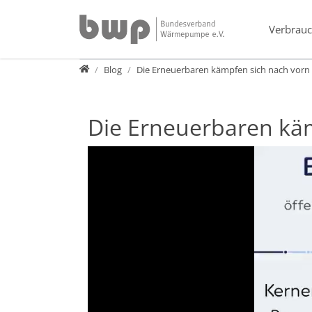
Direkt zur Hauptnavigation springen
Direkt zum Inhalt springen
Verbrauc
Presse
Blog
Die Erneuerbaren kämpfen sich nach vorn
Die Erneuerbaren kä