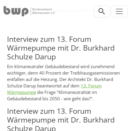
Direkt zur Hauptnavigation springen
Direkt zum Inhalt springen
Presse
Blog
Interview zum 13. Forum Wärmepumpe mit Dr. Burkhard Schulze
Darup
Interview zum 13. Forum
Wärmepumpe mit Dr. Burkhard
Schulze Darup
Ein klimaneutraler Gebäudebestand wird zunehmend
wichtiger, denn 40 Prozent der Treibhausgasemissionen
entfallen auf die Heizung. Der Architekt Dr. Burkhard
Schulze Darup beantwortet auf dem
13. Forum
Wärmepumpe
die Frage "Klimaneutralität im
Gebäudebestand bis 2050 - wie geht das?".
Interview zum 13. Forum
Wärmepumpe mit Dr. Burkhard
Schulze Darup