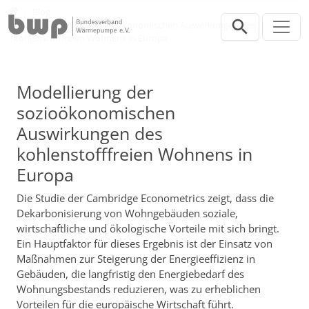
Direkt zur Hauptnavigation springen
Direkt zum Inhalt springen
Presse
Blog
Modellierung der sozioökonomischen Auswirkungen des
kohlenstofffreien Wohnens in Europa
Modellierung der
sozioökonomischen
Auswirkungen des
kohlenstofffreien Wohnens in
Europa
Die Studie der Cambridge Econometrics zeigt, dass die
Dekarbonisierung von Wohngebäuden soziale,
wirtschaftliche und ökologische Vorteile mit sich bringt.
Ein Hauptfaktor für dieses Ergebnis ist der Einsatz von
Maßnahmen zur Steigerung der Energieeffizienz in
Gebäuden, die langfristig den Energiebedarf des
Wohnungsbestands reduzieren, was zu erheblichen
Vorteilen für die europäische Wirtschaft führt.