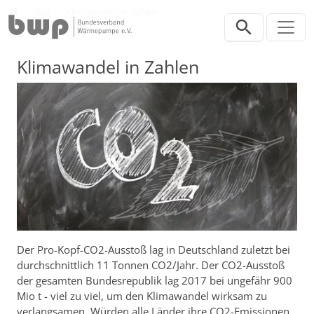
Direkt zur Hauptnavigation springen
Direkt zum Inhalt springen
Presse
Blog
Klimawandel in Zahlen
Klimawandel in Zahlen
Der Pro-Kopf-CO2-Ausstoß lag in Deutschland zuletzt bei
durchschnittlich 11 Tonnen CO2/Jahr. Der CO2-Ausstoß
der gesamten Bundesrepublik lag 2017 bei ungefähr 900
Mio t - viel zu viel, um den Klimawandel wirksam zu
verlangsamen. Würden alle Länder ihre CO2-Emissionen